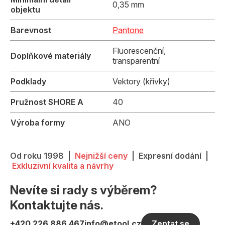
0,35 mm
objektu
Barevnost
Pantone
Fluorescenční,
Doplňkové materiály
transparentní
Podklady
Vektory (křivky)
Pružnost SHORE A
40
Výroba formy
ANO
Od roku 1998 |
Nejnižší ceny
| Expresní dodání |
Exkluzivní kvalita a návrhy
Nevíte si rady s výběrem?
Kontaktujte nás.
+420 226 886 467
info@etool.cz
Zeptat se