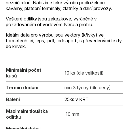
nezničitelné. Nabízíme také výrobu podložek pro
kavárny, platební terminály, zlatníky a další provozy.
Veškeré odlitky jsou zakázkové, vyráběné v
požadovaném obvodovém tvaru a profilu.
Ideální data pro výrobu jsou vektory (křivky) ve
formátech .ai, .eps, .pdf, .cdr apod., s převedenými texty
do křivek.
Minimální počet
10 ks (dle velikosti)
kusů
Termín dodání
min 3 týdny (dle ceny)
Balení
25ks v KRT
Maximální tloušťka
10 mm
odlitku
Minimální detail