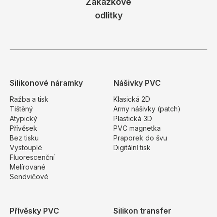
Zakázkové
odlitky
Silikonové náramky
Nášivky PVC
Ražba a tisk
Klasická 2D
Tištěný
Army nášivky (patch)
Atypický
Plastická 3D
Přívěsek
PVC magnetka
Bez tisku
Praporek do švu
Vystouplé
Digitální tisk
Fluorescenční
Melírované
Sendvičové
Přívěsky PVC
Silikon transfer