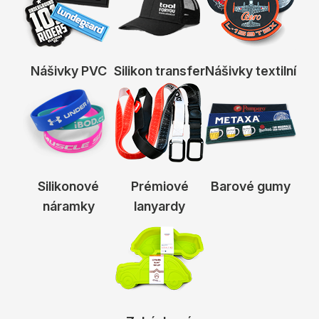
Nášivky PVC
Silikon transfer
Nášivky textilní
Silikonové
Prémiové
Barové gumy
náramky
lanyardy