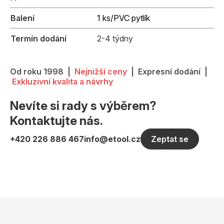
Balení
1 ks/PVC pytlík
Termín dodání
2-4 týdny
Od roku 1998 |
Nejnižší ceny
| Expresní dodání |
Exkluzivní kvalita a návrhy
Nevíte si rady s výběrem?
Kontaktujte nás.
+420 226 886 467
info@etool.cz
Zeptat se