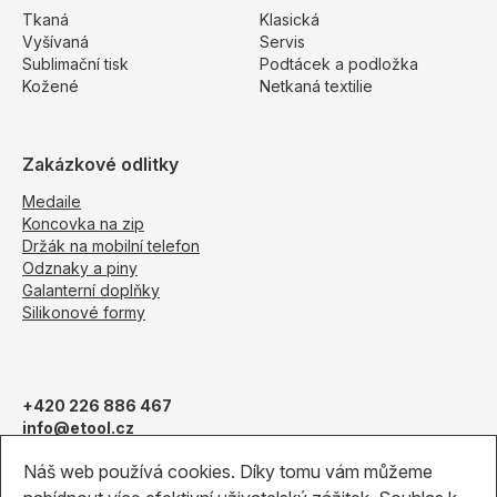
Tkaná
Klasická
Vyšívaná
Servis
Sublimační tisk
Podtácek a podložka
Kožené
Netkaná textilie
Zakázkové odlitky
Medaile
Koncovka na zip
Držák na mobilní telefon
Odznaky a piny
Galanterní doplňky
Silikonové formy
+420 226 886 467
info@etool.cz
Obchodní podmínky
Náš web používá cookies. Díky tomu vám můžeme
Pantone vzorník