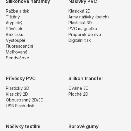
Silikonové náramky
Nášivky PVC
Ražba a tisk
Klasická 2D
Tištěný
Army nášivky (patch)
Atypický
Plastická 3D
Přívěsek
PVC magnetka
Bez tisku
Praporek do švu
Vystouplé
Digitální tisk
Fluorescenční
Melírované
Sendvičové
Přívěsky PVC
Silikon transfer
Plastický 3D
Oválné 3D
Klasický 2D
Ploché 2D
Oboustranný 2D/3D
USB Flash disk
Nášivky textilní
Barové gumy