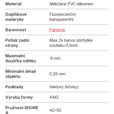
Materiál
Měkčené PVC silikonem
Doplňkové
Fluorescenční,
materiály
transparentní
Barevnost
Pantone
Potisk zadní
Max 2x barva odchylka
strany
soutisku 0,5mm
Maximální
6 mm
tloušťka odlitku
Minimální detail
0,35 mm
objektu
Podklady
Vektory (křivky)
Výroba formy
ANO
Pružnost SHORE
40-50
A