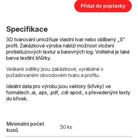
Přidat do poptávky
Specifikace
3D tvarování umožňuje vlastní tvar nebo oblíbený „S“
profil. Zakázková výroba nabízí možnost vložení
protiskluzových textur a barevných log. Volitelná je také
barva textilní šňůrky.
Veškeré odlitky jsou zakázkové, vyráběné v
požadovaném obvodovém tvaru a profilu.
Ideální data pro výrobu jsou vektory (křivky) ve
formátech .ai, .eps, .pdf, .cdr apod., s převedenými texty
do křivek.
Minimální počet
30 ks
kusů