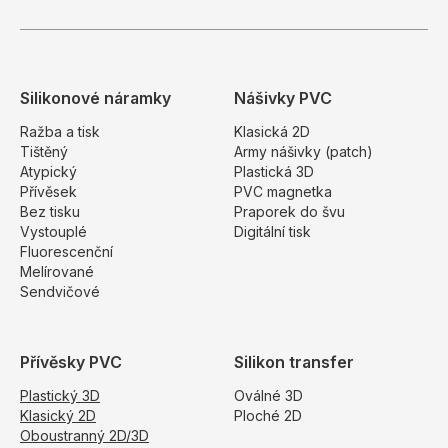
Silikonové náramky
Nášivky PVC
Ražba a tisk
Klasická 2D
Tištěný
Army nášivky (patch)
Atypický
Plastická 3D
Přívěsek
PVC magnetka
Bez tisku
Praporek do švu
Vystouplé
Digitální tisk
Fluorescenční
Melírované
Sendvičové
Přívěsky PVC
Silikon transfer
Plastický 3D
Oválné 3D
Klasický 2D
Ploché 2D
Oboustranný 2D/3D