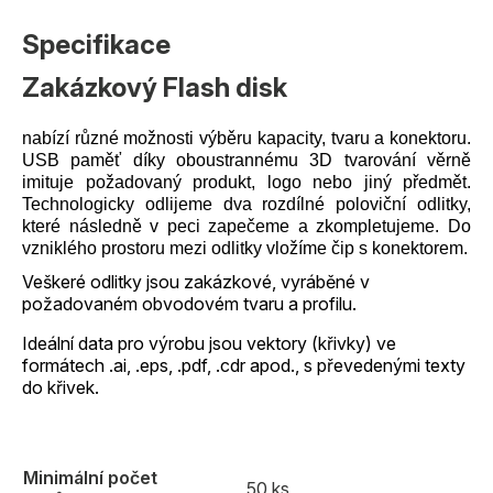
Specifikace
Zakázkový Flash disk
nabízí různé možnosti výběru kapacity, tvaru a konektoru.
USB paměť díky oboustrannému 3D tvarování věrně
imituje požadovaný produkt, logo nebo jiný předmět.
Technologicky odlijeme dva rozdílné poloviční odlitky,
které následně v peci zapečeme a zkompletujeme. Do
vzniklého prostoru mezi odlitky vložíme čip s konektorem.
Veškeré odlitky jsou zakázkové, vyráběné v
požadovaném obvodovém tvaru a profilu.
Ideální data pro výrobu jsou vektory (křivky) ve
formátech .ai, .eps, .pdf, .cdr apod., s převedenými texty
do křivek.
Minimální počet
50 ks