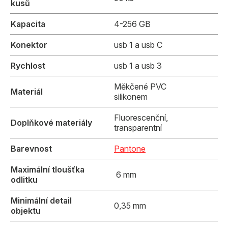
kusů
Kapacita
4-256 GB
Konektor
usb 1 a usb C
Rychlost
usb 1 a usb 3
Měkčené PVC
Materiál
silikonem
Fluorescenční,
Doplňkové materiály
transparentní
Barevnost
Pantone
Maximální tloušťka
6 mm
odlitku
Minimální detail
0,35 mm
objektu