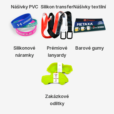
Nášivky PVC
Silikon transfer
Nášivky textilní
Silikonové
Prémiové
Barové gumy
náramky
lanyardy
Zakázkové
odlitky