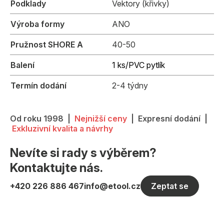
Podklady
Vektory (křivky)
Výroba formy
ANO
Pružnost SHORE A
40-50
Balení
1 ks/PVC pytlík
Termín dodání
2-4 týdny
Od roku 1998 |
Nejnižší ceny
| Expresní dodání |
Exkluzivní kvalita a návrhy
Nevíte si rady s výběrem?
Kontaktujte nás.
+420 226 886 467
info@etool.cz
Zeptat se