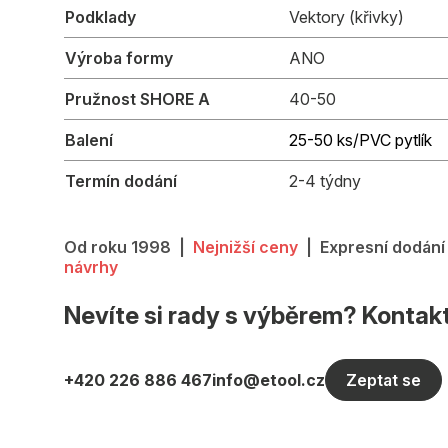
Podklady
Vektory (křivky)
Výroba formy
ANO
Pružnost SHORE A
40-50
Balení
25-50 ks/PVC pytlík
Termín dodání
2-4 týdny
Od roku 1998 |
Nejnižší ceny
| Expresní dodání
návrhy
Nevíte si rady s výběrem? Kontakt
+420 226 886 467
info@etool.cz
Zeptat se