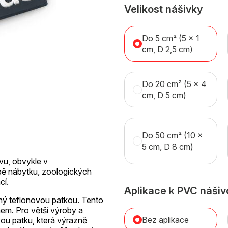
Velikost nášivky
Do 5 cm² (5 x 1
cm, D 2,5 cm)
Do 20 cm² (5 x 4
cm, D 5 cm)
Do 50 cm² (10 x
5 cm, D 8 cm)
švu, obvykle v
obě nábytku, zoologických
cí.
Aplikace k PVC nášiv
vený teflonovou patkou. Tento
nem. Pro větší výroby a
Bez aplikace
ou patku, která výrazně