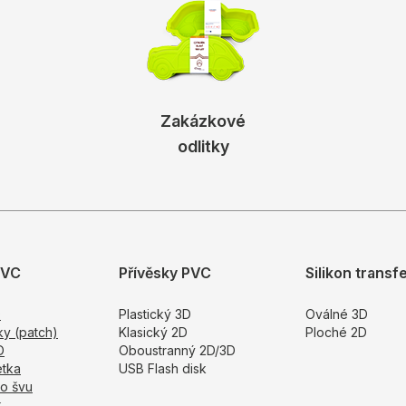
Zakázkové
odlitky
PVC
Přívěsky PVC
Silikon transf
D
Plastický 3D
Oválné 3D
ky (patch)
Klasický 2D
Ploché 2D
D
Oboustranný 2D/3D
tka
USB Flash disk
o švu
k