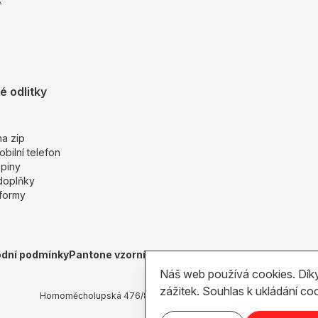
 odlitky
a zip
bilní telefon
piny
 doplňky
 formy
dní podmínky
Pantone vzorník
Náš web používá cookies. Díky
zážitek. Souhlas k ukládání coo
Hornoměcholupská 476/8, Praha 10 – Hostivař, CZ 102 00