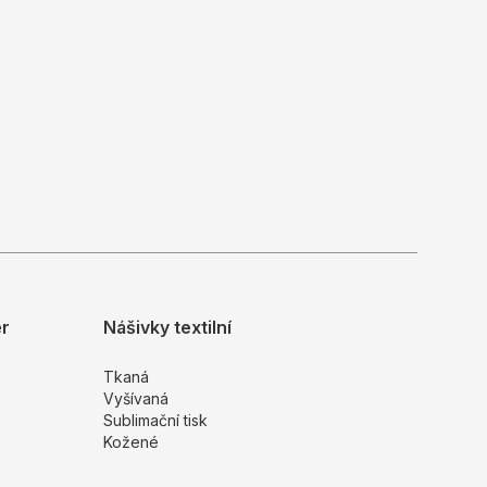
er
Nášivky textilní
Tkaná
Vyšívaná
Sublimační tisk
Kožené