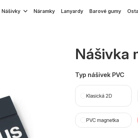
Nášivky
Náramky
Lanyardy
Barové gumy
Osta
PVC
Gumové MPVC
Textilní
Silikon transfer
Nášivka
Typ nášivek PVC
Klasická 2D
PVC magnetka