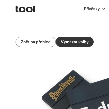
Přívěsky
Gumové M
Textilní
Kovové
Zpět na přehled
Vymazat volby