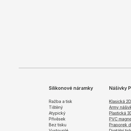
Silikonové náramky
Nášivky 
Ražba a tisk
Klasická 2
Tištěný
Army nášiv
Atypický
Plastická 3
Přívěsek
PVC magne
Bez tisku
Praporek d
Vystouplé
Digitální tis