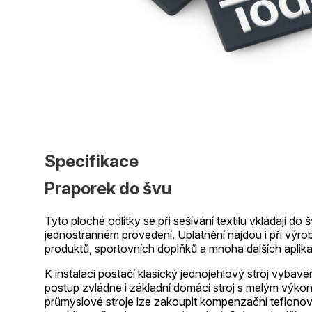
Specifikace
Praporek do švu
Tyto ploché odlitky se při sešívání textilu vkládají do 
jednostranném provedení. Uplatnění najdou i při výr
produktů, sportovních doplňků a mnoha dalších aplika
K instalaci postačí klasický jednojehlový stroj vyba
postup zvládne i základní domácí stroj s malým výko
průmyslové stroje lze zakoupit kompenzační teflonov