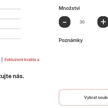
Množství
+
-
Poznámky
 |
Exkluzivní kvalita a
ujte nás.
Vybrat soubor