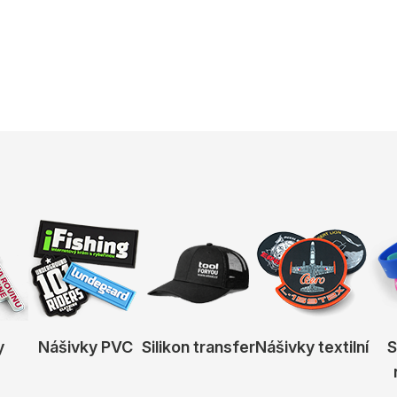
y
Nášivky PVC
Silikon transfer
Nášivky textilní
S