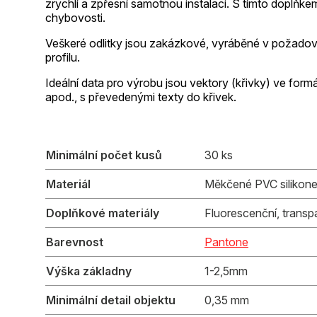
zrychlí a zpřesní samotnou instalaci. S tímto doplň
chybovosti.
Veškeré odlitky jsou zakázkové, vyráběné v požad
profilu.
Ideální data pro výrobu jsou vektory (křivky) ve formáte
apod., s převedenými texty do křivek.
Minimální počet kusů
30 ks
Materiál
Měkčené PVC silikon
Doplňkové materiály
Fluorescenční, transp
Barevnost
Pantone
Výška základny
1-2,5mm
Minimální detail objektu
0,35 mm