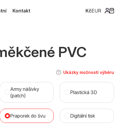
tní
Kontakt
Kč
EUR
 měkčené PVC
Ukázky možností výběru
Army nášivky
Plastická 3D
(patch)
Praporek do švu
Digitální tisk