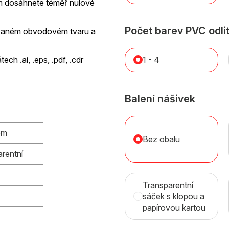
kem dosáhnete téměř nulové
Počet barev PVC odli
ovaném obvodovém tvaru a
ch .ai, .eps, .pdf, .cdr
1 - 4
Balení nášivek
em
Bez obalu
arentní
Transparentní
sáček s klopou a
papírovou kartou