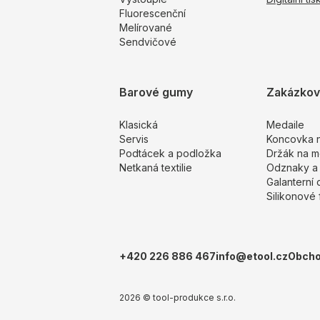
Fluorescenční
Melírované
Sendvičové
Barové gumy
Zakázkové
Klasická
Medaile
Servis
Koncovka n
Podtácek a podložka
Držák na mo
Netkaná textilie
Odznaky a 
Galanterní
Silikonové
+420 226 886 467
info@etool.cz
Obcho
2026 © tool-produkce s.r.o.