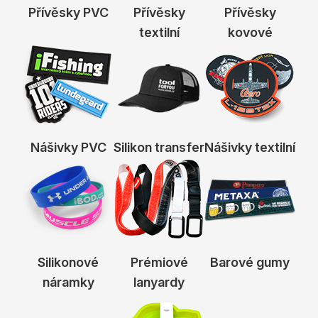
Přívěsky PVC
Přívěsky
Přívěsky
textilní
kovové
Nášivky PVC
Silikon transfer
Nášivky textilní
Silikonové
Prémiové
Barové gumy
náramky
lanyardy