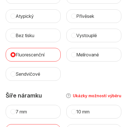
Atypický
Přívěsek
Bez tisku
Vystouplé
Fluorescenční
Melírované
Sendvičové
Šíře náramku
Ukázky možností výběru
7 mm
10 mm