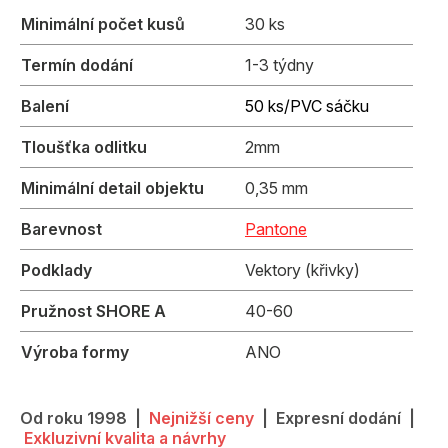
Minimální počet kusů
30 ks
Termín dodání
1-3 týdny
Balení
50 ks/PVC sáčku
Tloušťka odlitku
2mm
Minimální detail objektu
0,35 mm
Barevnost
Pantone
Podklady
Vektory (křivky)
Pružnost SHORE A
40-60
Výroba formy
ANO
Od roku 1998 |
Nejnižší ceny
| Expresní dodání |
Exkluzivní kvalita a návrhy