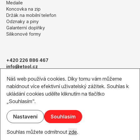
Medaile
Koncovka na zip
Držák na mobilní telefon
Odznaky a piny
Galanterní doplňky
Silikonové formy
+420 226 886 467
info@etool.cz
Obchodní podmínky
Náš web používá cookies. Díky tomu vám můžeme
Pantone vzorník
nabídnout více efektivní uživatelský zážitek. Souhlas k
ukládání cookies udělíte kliknutím na tlačítko
2026 © tool-produkce s.r.o.
„Souhlasím".
Hornoměcholupská 476/8, Praha 10 – Hostivař, CZ 102 00
Zobrazit na mapě
Nastavení
Souhlasím
Created by
MONSTER MEDIA, s.r.o.
Souhlas můžete odmítnout
zde
.