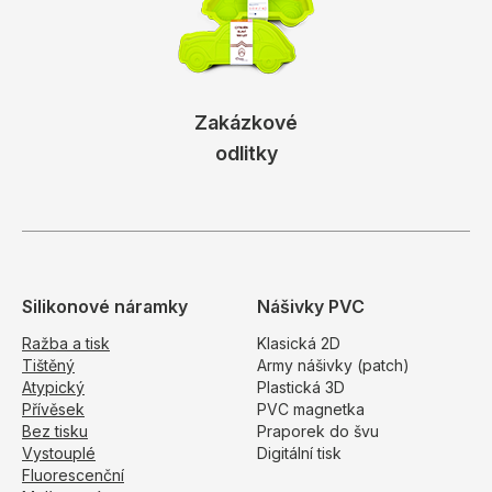
Zakázkové
odlitky
Silikonové náramky
Nášivky PVC
Ražba a tisk
Klasická 2D
Tištěný
Army nášivky (patch)
Atypický
Plastická 3D
Přívěsek
PVC magnetka
Bez tisku
Praporek do švu
Vystouplé
Digitální tisk
Fluorescenční