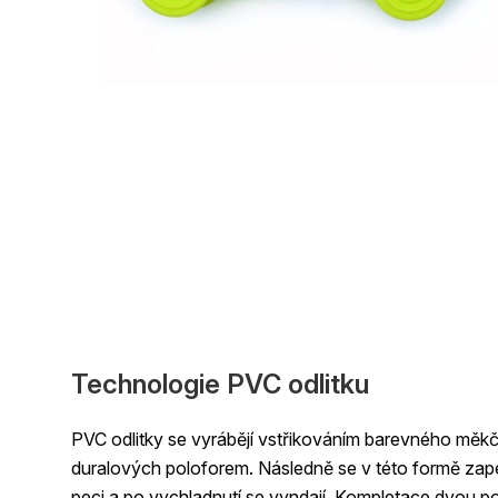
Technologie PVC odlitku
PVC odlitky se vyrábějí vstřikováním barevného mě
duralových poloforem. Následně se v této formě zapé
peci a po vychladnutí se vyndají. Kompletace dvou po