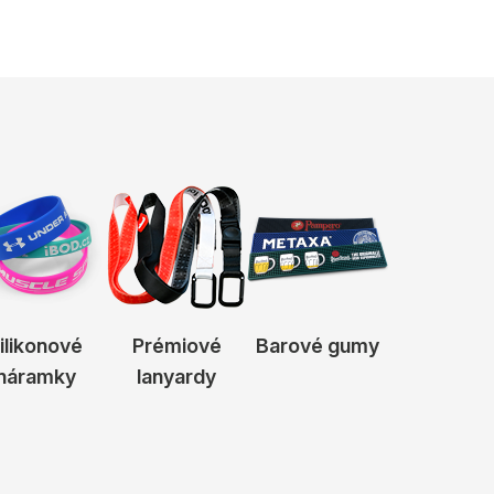
ilikonové
Prémiové
Barové gumy
náramky
lanyardy