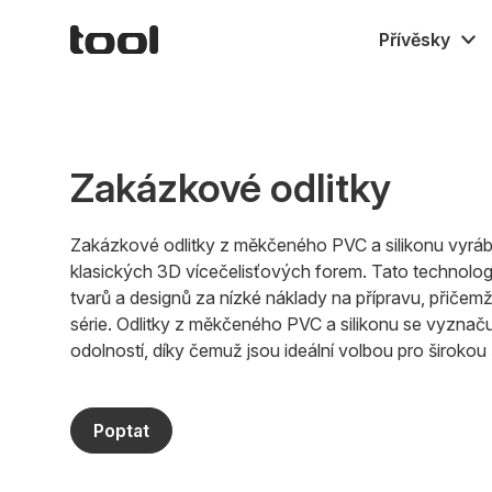
Přívěsky
Gumové M
Textilní
Kovové
Zakázkové odlitky
Zakázkové odlitky z měkčeného PVC a silikonu vyrá
klasických 3D vícečelisťových forem. Tato technolo
tvarů a designů za nízké náklady na přípravu, přičemž
série. Odlitky z měkčeného PVC a silikonu se vyznačuj
odolností, díky čemuž jsou ideální volbou pro širokou š
Poptat