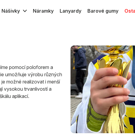
Nášivky
Náramky
Lanyardy
Barové gumy
Osta
PVC
Gumové MPVC
Textilní
Silikon transfer
bíme pomocí poloforem a
gie umožňuje výrobu různých
 je možné realizovat i menší
í vysokou trvanlivostí a
kálu aplikací.