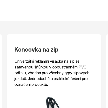
Koncovka na zip
D
Univerzální reklamní visačka na zip se
Te
zatavenou šňůrkou v oboustranném PVC
k m
odlitku, vhodná pro všechny typy zipových
jak
jezdců. Jednoduché a praktické řešení pro
klí
označení produktů.
drž
gra