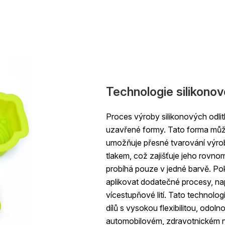
Technologie silikonov
Proces výroby silikonových odlit
uzavřené formy. Tato forma můž
umožňuje přesné tvarování výrob
tlakem, což zajišťuje jeho rovno
probíhá pouze v jedné barvě. Pok
aplikovat dodatečné procesy, na
vícestupňové lití. Tato technolo
dílů s vysokou flexibilitou, odoln
automobilovém, zdravotnickém n