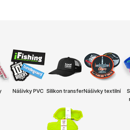
y
Nášivky PVC
Silikon transfer
Nášivky textilní
S