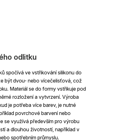
ého odlitku
ků spočívá ve vstřikování silikonu do
e být dvou- nebo vícečelisťová, což
ku. Materiál se do formy vstřikuje pod
měrné rozložení a vytvrzení. Výroba
ud je potřeba více barev, je nutné
příklad povrchové barvení nebo
gie se využívá především pro výrobu
ostí a dlouhou životností, například v
ebo spotřebním průmyslu.