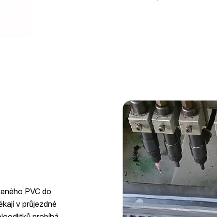
kčeného PVC do
kají v průjezdné
loodlitků probíhá