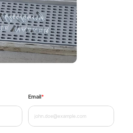
Email
*