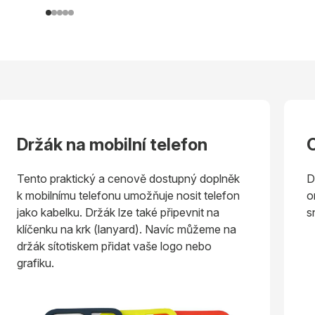
ržák na mobilní telefon
Odzn
nto praktický a cenově dostupný doplněk
Doplněn
obilnímu telefonu umožňuje nosit telefon
originál
o kabelku. Držák lze také připevnit na
snadno 
čenku na krk (lanyard). Navíc můžeme na
ák sítotiskem přidat vaše logo nebo
fiku.