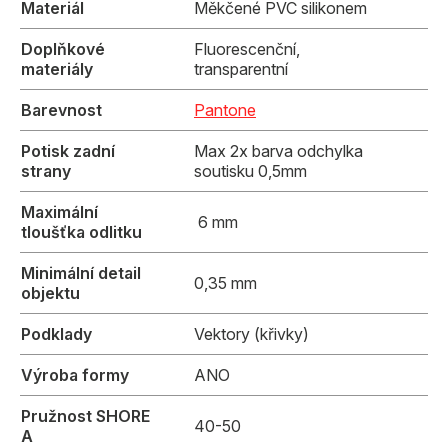
Materiál
Měkčené PVC silikonem
Doplňkové
Fluorescenční,
materiály
transparentní
Barevnost
Pantone
Potisk zadní
Max 2x barva odchylka
strany
soutisku 0,5mm
Maximální
6 mm
tloušťka odlitku
Minimální detail
0,35 mm
objektu
Podklady
Vektory (křivky)
Výroba formy
ANO
Pružnost SHORE
40-50
A