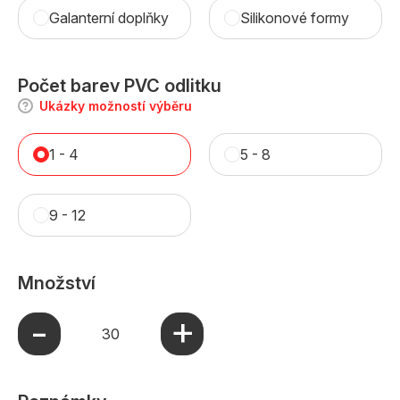
Galanterní doplňky
Silikonové formy
Počet barev PVC odlitku
Ukázky možností výběru
1 - 4
5 - 8
9 - 12
Množství
+
-