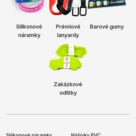
Silikonové
Prémiové
Barové gumy
náramky
lanyardy
Zakázkové
odlitky
Silikonové náramky
Nášivky PVC