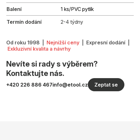
Balení
1 ks/PVC pytlík
Termín dodání
2-4 týdny
Od roku 1998 |
Nejnižší ceny
| Expresní dodání |
Exkluzivní kvalita a návrhy
Nevíte si rady s výběrem?
Kontaktujte nás.
+420 226 886 467
info@etool.cz
Zeptat se