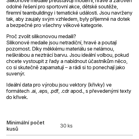
Silikonové medaile představují moderní, hravé a zároveň
odolné řešení pro sportovní akce, dětské soutěže,
firemní teambuildingy i tematické události. Jsou navrženy
tak, aby zaujaly svým vzhledem, byly příjemné na dotek
a bezpečné pro všechny věkové kategorie.
Proč zvolit silikonovou medaili?
Silikonové medaile jsou netradiční, hravé a poutají
pozornost. Díky měkkému materiálu se nelámou,
neškrábou a neztrácí barvu. Jsou ideální volbou, pokud
chcete vystoupit z řady a nabídnout účastníkům něco,
co si skutečně zapamatují – a rádi si to ponechají jako
suvenýr.
Ideální data pro výrobu jsou vektory (křivky) ve
formátech .ai, .eps, .pdf, .cdr apod., s převedenými texty
do křivek.
Minimální počet
30 ks
kusů