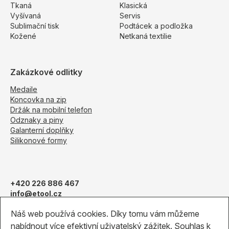
Tkaná
Klasická
Vyšívaná
Servis
Sublimační tisk
Podtácek a podložka
Kožené
Netkaná textilie
Zakázkové odlitky
Medaile
Koncovka na zip
Držák na mobilní telefon
Odznaky a piny
Galanterní doplňky
Silikonové formy
+420 226 886 467
info@etool.cz
Obchodní podmínky
Náš web používá cookies. Díky tomu vám můžeme
Pantone vzorník
nabídnout více efektivní uživatelský zážitek. Souhlas k