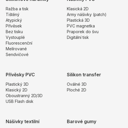
Ražba a tisk
Klasická 2D
Tištěný
Army nášivky (patch)
Atypický
Plastická 3D
Přívěsek
PVC magnetka
Bez tisku
Praporek do švu
Vystouplé
Digitální tisk
Fluorescenční
Melírované
Sendvičové
Přívěsky PVC
Silikon transfer
Plastický 3D
Oválné 3D
Klasický 2D
Ploché 2D
Oboustranný 2D/3D
USB Flash disk
Nášivky textilní
Barové gumy