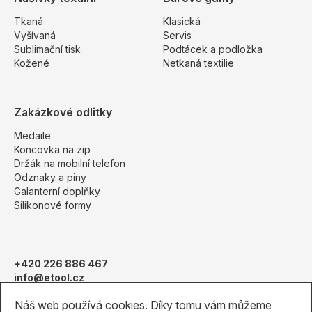
Tkaná
Klasická
Vyšívaná
Servis
Sublimační tisk
Podtácek a podložka
Kožené
Netkaná textilie
Zakázkové odlitky
Medaile
Koncovka na zip
Držák na mobilní telefon
Odznaky a piny
Galanterní doplňky
Silikonové formy
+420 226 886 467
info@etool.cz
Obchodní podmínky
Náš web používá cookies. Díky tomu vám můžeme
Pantone vzorník