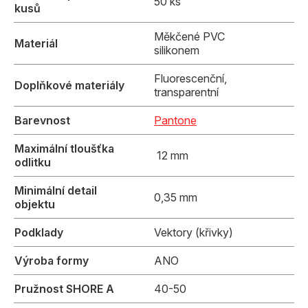
50 ks
kusů
Měkčené PVC
Materiál
silikonem
Fluorescenční,
Doplňkové materiály
transparentní
Barevnost
Pantone
Maximální tloušťka
12 mm
odlitku
Minimální detail
0,35 mm
objektu
Podklady
Vektory (křivky)
Výroba formy
ANO
Pružnost SHORE A
40-50