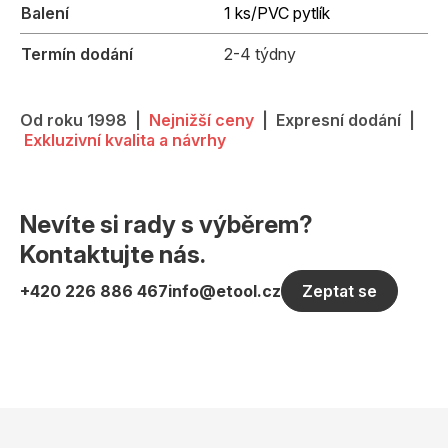
Balení
1 ks/PVC pytlík
Termín dodání
2-4 týdny
Od roku 1998 |
Nejnižší ceny
| Expresní dodání |
Exkluzivní kvalita a návrhy
Nevíte si rady s výběrem?
Kontaktujte nás.
+420 226 886 467
info@etool.cz
Zeptat se