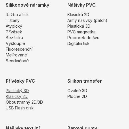
Silikonové náramky
Nášivky PVC
Ražba a tisk
Klasická 2D
Tištěný
Army nášivky (patch)
Atypický
Plastická 3D
Přívěsek
PVC magnetka
Bez tisku
Praporek do švu
Vystouplé
Digitální tisk
Fluorescenční
Melírované
Sendvičové
Přívěsky PVC
Silikon transfer
Plastický 3D
Oválné 3D
Klasický 2D
Ploché 2D
Oboustranný 2D/3D
USB Flash disk
Nášivky textilní
Barové gumy