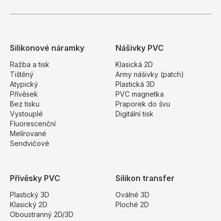
Silikonové náramky
Nášivky PVC
Ražba a tisk
Klasická 2D
Tištěný
Army nášivky (patch)
Atypický
Plastická 3D
Přívěsek
PVC magnetka
Bez tisku
Praporek do švu
Vystouplé
Digitální tisk
Fluorescenční
Melírované
Sendvičové
Přívěsky PVC
Silikon transfer
Plastický 3D
Oválné 3D
Klasický 2D
Ploché 2D
Oboustranný 2D/3D