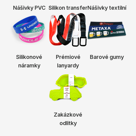
Nášivky PVC
Silikon transfer
Nášivky textilní
Silikonové
Prémiové
Barové gumy
náramky
lanyardy
Zakázkové
odlitky